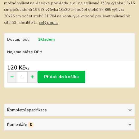
možné vyšívat na klasické podklady, ale i na sešívané šňůry výšivka 13x16
cm počet stehů 19 973 výšivka 16x20 cm počet stehů 24 885 výšivka
20x25 cm počet stehů 31 784 na kontury je vhodné používat vyšívací nit
síla 50 - docílíte t...
celý popis
Dostupnost
Skladem
Nejsme plátci DPH
120 Kč
/
ks
Přidat do košíku
Kompletní specifikace
Komentáře
0