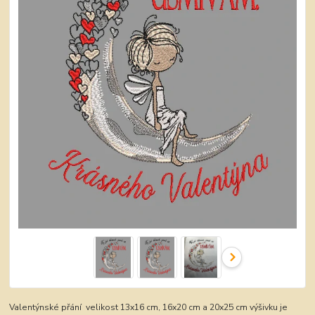
Valentýnské přání velikost 13x16 cm, 16x20 cm a 20x25 cm výšivku je