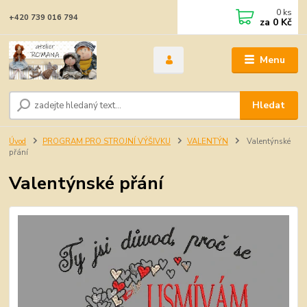
0
ks
+420 739 016 794
za
0 Kč
Menu
Hledat
Úvod
PROGRAM PRO STROJNÍ VÝŠIVKU
VALENTÝN
Valentýnské
přání
Valentýnské přání