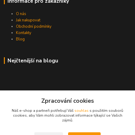
Informace pro zákazníky
O nás
Jak nakupovat
Obchodní podmínky
Kontakty
Blog
Nejčtenější na blogu
Kontakty
Zpracování cookies
+420 739 016 794
Náš e-shop a partneři potřebují Váš
souhlas
s použitím souborů
cookies, aby Vám mohli zobrazovat informace týkající se Vašich
zájmů.
rokaho@seznam.cz