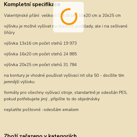
Kompletní specifikace
Valentýnské přání velikost 13x16 cm, 16x20 cm a 20x25 cm
výšivku je možné vyšívat na klasické podklady, ale i na sešívané
šňůry
výšivka 13x16 cm počet stehů 19 973
výšivka 16x20 cm počet stehů 24 885
výšivka 20x25 cm počet stehů 31 784
na kontury je vhodné používat vyšívací nit síla 50 - docílíte tím
jemnější výšivku
formáty pro všechny vyšívací stroje, standartně je odesílán PES,
pokud potřebujete jiný , připište to do objednávky
neplatíte poštovné -odesílám emailem
Zboží zařazeno v kategoriích