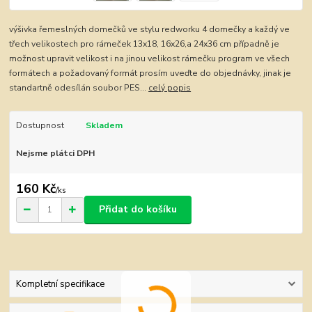
výšivka řemeslných domečků ve stylu redworku 4 domečky a každý ve
třech velikostech pro rámeček 13x18, 16x26,a 24x36 cm případně je
možnost upravit velikost i na jinou velikost rámečku program ve všech
formátech a požadovaný formát prosím uveďte do objednávky, jinak je
standartně odesílán soubor PES...
celý popis
Dostupnost
Skladem
Nejsme plátci DPH
160 Kč
/
ks
Přidat do košíku
Kompletní specifikace