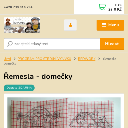
0
ks
+420 739 016 794
za
0 Kč
Menu
Hledat
Úvod
PROGRAM PRO STROJNÍ VÝŠIVKU
REDWORK
Řemesla -
domečky
Řemesla - domečky
Doprava ZDARMA