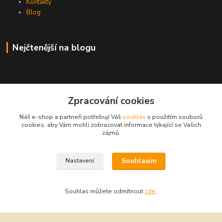
Kontakty
Blog
Nejčtenější na blogu
Zpracování cookies
Kontakty
Náš e-shop a partneři potřebují Váš
souhlas
s použitím souborů
cookies, aby Vám mohli zobrazovat informace týkající se Vašich
+420 739 016 794
zájmů.
rokaho@seznam.cz
Souhlasím
Nastavení
Souhlas můžete odmítnout
zde
.
Vytvořeno na
Eshop-rychle.cz