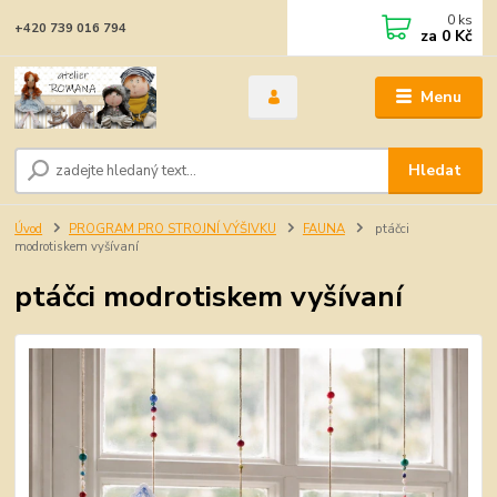
0
ks
+420 739 016 794
za
0 Kč
Menu
Hledat
Úvod
PROGRAM PRO STROJNÍ VÝŠIVKU
FAUNA
ptáčci
modrotiskem vyšívaní
ptáčci modrotiskem vyšívaní