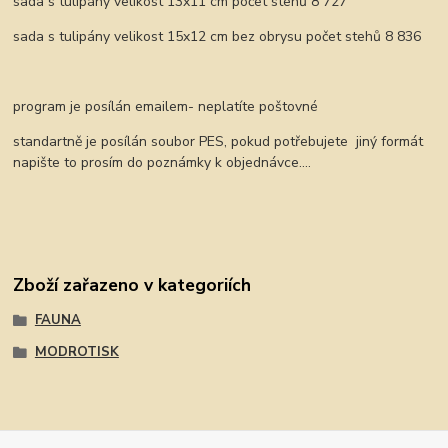
sada s tulipány velikost 13x11 cm počet stehů 8 727
sada s tulipány velikost 15x12 cm bez obrysu počet stehů 8 836
program je posílán emailem- neplatíte poštovné
standartně je posílán soubor PES, pokud potřebujete jiný formát
napište to prosím do poznámky k objednávce....
Zboží zařazeno v kategoriích
FAUNA
MODROTISK