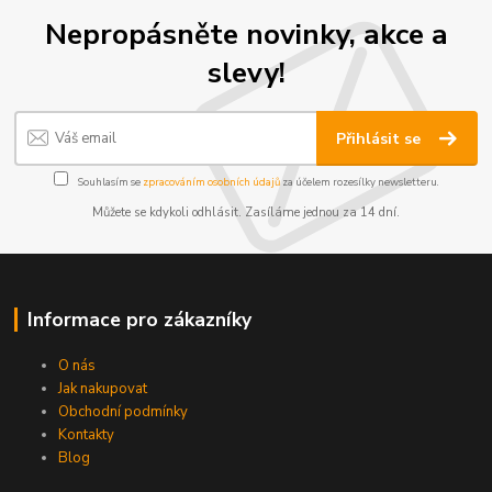
Nepropásněte novinky, akce a
slevy!
Přihlásit se
Souhlasím se
zpracováním osobních údajů
za účelem rozesílky newsletteru.
Můžete se kdykoli odhlásit. Zasíláme jednou za 14 dní.
Informace pro zákazníky
O nás
Jak nakupovat
Obchodní podmínky
Kontakty
Blog