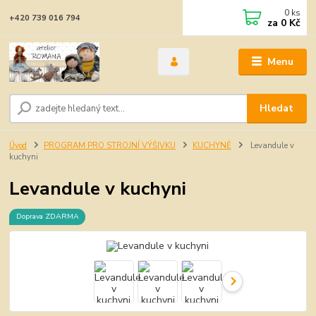
0
ks
+420 739 016 794
za
0 Kč
Menu
Hledat
Úvod
PROGRAM PRO STROJNÍ VÝŠIVKU
KUCHYNĚ
Levandule v
kuchyni
Levandule v kuchyni
Doprava ZDARMA