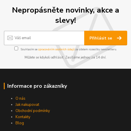
Nepropásněte novinky, akce a
slevy!
Přihlásit se
Souhlasím se
zpracováním osobních údajů
za účelem rozesílky newsletteru.
Můžete se kdykoli odhlásit. Zasíláme jednou za 14 dní.
Informace pro zákazníky
O nás
Jak nakupovat
Obchodní podmínky
Kontakty
Blog