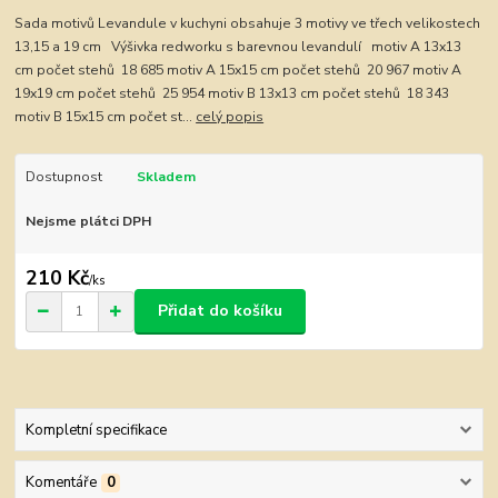
Sada motivů Levandule v kuchyni obsahuje 3 motivy ve třech velikostech
13,15 a 19 cm Výšivka redworku s barevnou levandulí motiv A 13x13
cm počet stehů 18 685 motiv A 15x15 cm počet stehů 20 967 motiv A
19x19 cm počet stehů 25 954 motiv B 13x13 cm počet stehů 18 343
motiv B 15x15 cm počet st...
celý popis
Dostupnost
Skladem
Nejsme plátci DPH
210 Kč
/
ks
Přidat do košíku
Kompletní specifikace
Komentáře
0