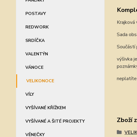
PANENKY
Komple
POSTAVY
Krajková 
REDWORK
Sada obsa
SRDÍČKA
Součástí
VALENTÝN
výšivka j
poznámky
VÁNOCE
neplatít
VELIKONOCE
VÍLY
VYŠÍVANÉ KŘÍŽKEM
Zboží 
VYŠÍVANÉ A ŠITÉ PROJEKTY
VELI
VĚNEČKY