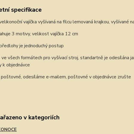
tní specifikace
velikonoční vajíčka vyšívaná na filcu lemovaná krajkou, vyšívané na
huje 3 motivy, velikost vajíčka 12 cm
 předlohy je jednoduchý postup
e ve všech formátech pro vyšívací stroj, standartně je odesílána 
 k objednávce
e poštovné, odesíláme e-mailem, poštovné v objednávce zrušte
zařazeno v kategoriích
KONOCE