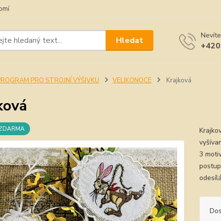
omí
Nevíte
Hledat
+420
PROGRAM PRO STROJNÍ VÝŠIVKU
VELIKONOCE
Krajková
ková
 ZDARMA
Krajko
vyšívan
3 moti
postup 
odesíl
Dos