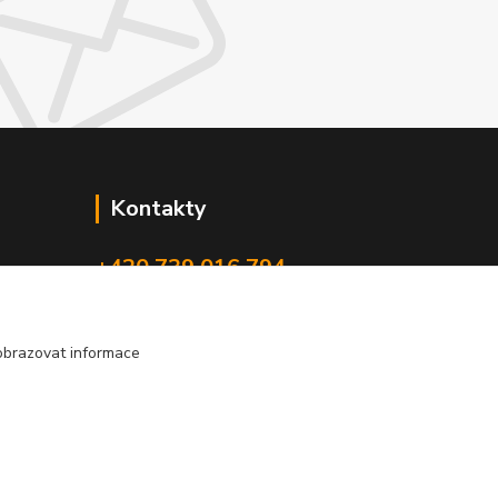
Kontakty
+420 739 016 794
rokaho@seznam.cz
obrazovat informace