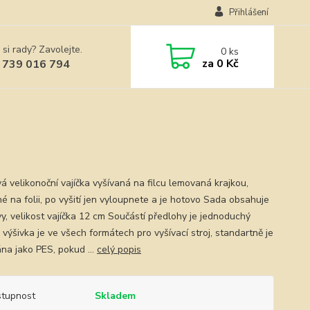
Přihlášení
 si rady? Zavolejte.
0
ks
za
0 Kč
 739 016 794
vá velikonoční vajíčka vyšívaná na filcu lemovaná krajkou,
é na folii, po vyšití jen vyloupnete a je hotovo Sada obsahuje
vy, velikost vajíčka 12 cm Součástí předlohy je jednoduchý
výšivka je ve všech formátech pro vyšívací stroj, standartně je
ána jako PES, pokud ...
celý popis
tupnost
Skladem