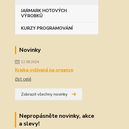
JARMARK HOTOVÝCH
VÝROBKŮ
KURZY PROGRAMOVÁNÍ
Novinky
12.08.2024
Krajka vyšívaná na organze
číst celé
Zobrazit všechny novinky
Nepropásněte novinky, akce
a slevy!