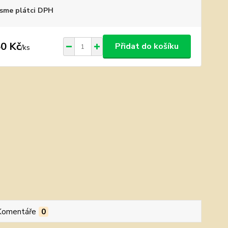
sme plátci DPH
0 Kč
Přidat do košíku
/
ks
Komentáře
0