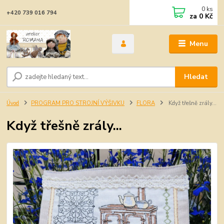
0
ks
+420 739 016 794
za
0 Kč
Menu
Hledat
Úvod
PROGRAM PRO STROJNÍ VÝŠIVKU
FLORA
Když třešně zrály...
Když třešně zrály...