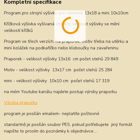
Kompletní specifikace
Program pro strojní výšivku pro rámeček 13x18 a mini 10x10cm
Křížková výšivka vyšívaná strojem, velikost výšivky se mění
velikostí křížků
Program ve třech verzích, na praporek, motiv třeba na utěrku a
mini koláček na podkafíčko nebo kloboučky na zavařeninu
Praporek - velikost výšivky 13x16 cm počet stehů 29 849
Motiv - velikost výšivky 13x17 cm počet stehů 25 284
mini - velikost výšivky 10x10 cm počet stehů 17 319
na mém Youtube kanálu najdete postup výroby praporku
Výroba praporku
program je posílán emailem- neplatíte poštovné
standartně je posílán soubor PES, pokud potřebujete jiný formát
napište to prosím do poznámky k objednávce....