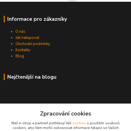
Informace pro zákazníky
O nás
Jak nakupovat
Obchodní podmínky
Kontakty
Blog
Nejčtenější na blogu
Kontakty
Zpracování cookies
+420 739 016 794
Náš e-shop a partneři potřebují Váš
souhlas
s použitím souborů
cookies, aby Vám mohli zobrazovat informace týkající se Vašich