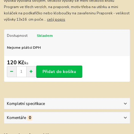
výšivka vyšívaná strojem, velikost výšivky se mění velikostí křížků
Program ve třech verzích, na praporek, motiv třeba na utěrku a mini
koláček na podkafíčko nebo kloboučky na zavařeninu Praporek - velikost
výšivky 13x16 cm poče...
celý popis
Dostupnost
Skladem
Nejsme plátci DPH
120 Kč
/
ks
Přidat do košíku
Kompletní specifikace
Komentáře
0