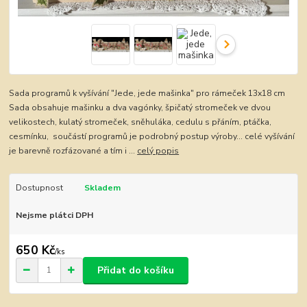
Sada programů k vyšívání "Jede, jede mašinka" pro rámeček 13x18 cm
Sada obsahuje mašinku a dva vagónky, špičatý stromeček ve dvou
velikostech, kulatý stromeček, sněhuláka, cedulu s přáním, ptáčka,
cesmínku, součástí programů je podrobný postup výroby... celé vyšívání
je barevně rozfázované a tím i ...
celý popis
Dostupnost
Skladem
Nejsme plátci DPH
650 Kč
/
ks
Přidat do košíku