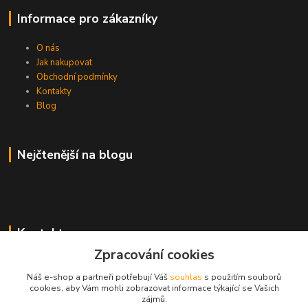
Informace pro zákazníky
O nás
Jak nakupovat
Obchodní podmínky
Kontakty
Blog
Nejčtenější na blogu
Kontakty
Zpracování cookies
+420 739 016 794
Náš e-shop a partneři potřebují Váš
souhlas
s použitím souborů
cookies, aby Vám mohli zobrazovat informace týkající se Vašich
rokaho@seznam.cz
zájmů.