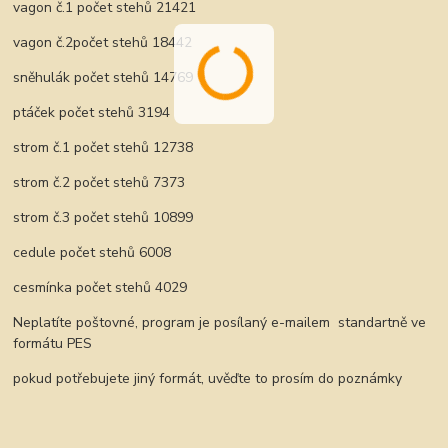
vagon č.1 počet stehů 21421
vagon č.2počet stehů 18442
sněhulák počet stehů 14769
ptáček počet stehů 3194
strom č.1 počet stehů 12738
strom č.2 počet stehů 7373
strom č.3 počet stehů 10899
cedule počet stehů 6008
cesmínka počet stehů 4029
Neplatíte poštovné, program je posílaný e-mailem standartně ve
formátu PES
pokud potřebujete jiný formát, uvěďte to prosím do poznámky