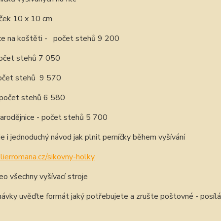
ček 10 x 10 cm
ce na koštěti - počet stehů 9 200
počet stehů 7 050
počet stehů 9 570
 počet stehů 6 580
arodějnice - počet stehů 5 700
je i jednoduchý návod jak plnit perníčky během vyšívání
elierromana.cz/sikovny-holky
o všechny vyšívací stroje
návky uvěďte formát jaký potřebujete a zrušte poštovné - posí