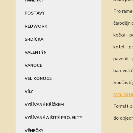
PANENKY
Pro ráme
POSTAVY
čarodějni
REDWORK
kočka - 
SRDÍČKA
kotel - 
VALENTÝN
pavouk -
VÁNOCE
barevná č
VELIKONOCE
Součástí 
VÍLY
http://at
VYŠÍVANÉ KŘÍŽKEM
Formát pe
VYŠÍVANÉ A ŠITÉ PROJEKTY
do objed
VĚNEČKY