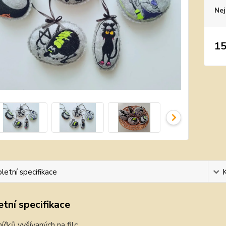
Nej
15
etní specifikace
tní specifikace
íčků vyšívaných na filc