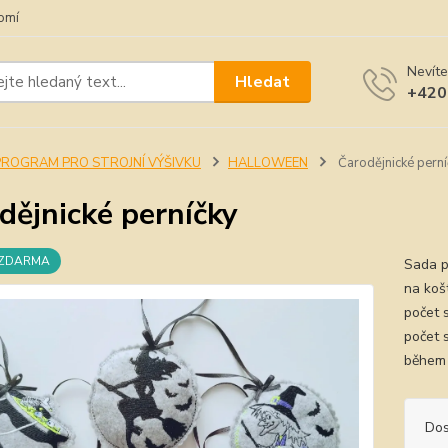
omí
Nevíte
Hledat
+420
PROGRAM PRO STROJNÍ VÝŠIVKU
HALLOWEEN
Čarodějnické perní
dějnické perníčky
 ZDARMA
Sada p
na koš
počet 
počet 
během v
Dos