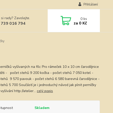
Přihlášení
 si rady? Zavolejte.
0
ks
za
0 Kč
 739 016 794
čky
erníčků vyšívaných na filc Pro rámeček 10 x 10 cm čarodějnice
těti - počet stehů 9 200 kočka - počet stehů 7 050 kotel -
stehů 9 570 pavouk - počet stehů 6 580 barevná čarodějnice -
stehů 5 700 Součástí je i jednoduchý návod jak plnit perníčky
yšívání http://atelier...
celý popis
tupnost
Skladem