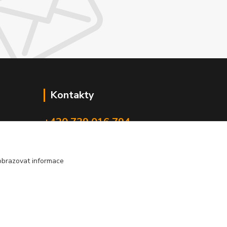
Kontakty
+420 739 016 794
rokaho@seznam.cz
obrazovat informace