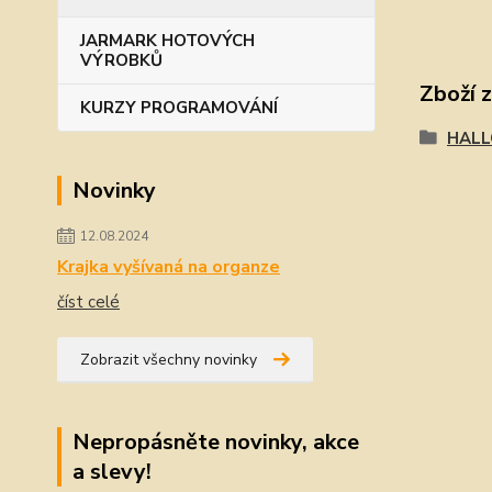
JARMARK HOTOVÝCH
VÝROBKŮ
Zboží 
KURZY PROGRAMOVÁNÍ
HAL
Novinky
12.08.2024
Krajka vyšívaná na organze
číst celé
Zobrazit všechny novinky
Nepropásněte novinky, akce
a slevy!