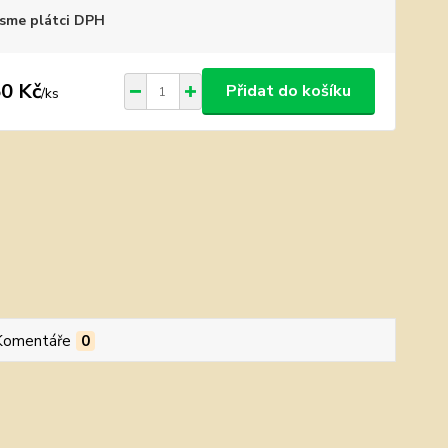
sme plátci DPH
0 Kč
Přidat do košíku
/
ks
Komentáře
0