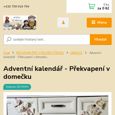
0
ks
+420 739 016 794
za
0 Kč
Menu
Hledat
Úvod
PROGRAM PRO STROJNÍ VÝŠIVKU
VÁNOCE
Adventní
kalendář - Překvapení v domečku
Adventní kalendář - Překvapení v
domečku
Doprava ZDARMA