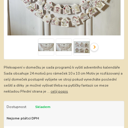
Překvapení v domečku je sada programů k vyšití adventního kalendáře
Sada obsahuje 24 motivů pro rámeček 10 x 10 cm Motiv je rozfázovaný a
celý domeček postupně vyšijete ve stroji pokud vynecháte poslední
sešití a dírky je možné vyšívat třeba na pytlíčky fantazii se meze
nekladou Přední strana je ...
celý popis
Dostupnost
Skladem
Nejsme plátci DPH